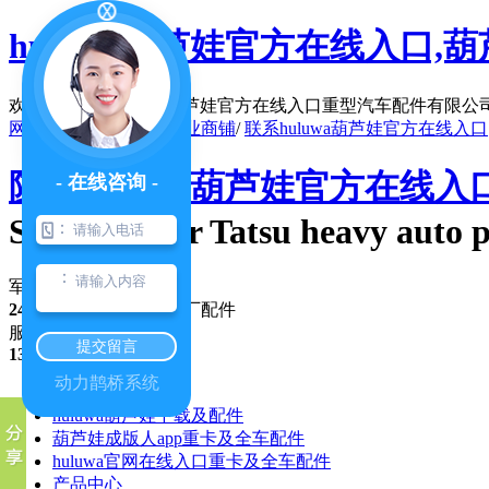
huluwa葫芦娃官方在线入口,葫芦
欢迎访问陕西huluwa葫芦娃官方在线入口重型汽车配件有限公司官
网站地图
/
在线留言
/
企业商铺
/
联系huluwa葫芦娃官方在线入口
陕西huluwa葫芦娃官方在线
- 在线咨询 -
Shaanxi four Tatsu heavy auto p
：
：
军(民)车配件行业 品牌
24年专注
，优势纯正原厂配件
服务咨询热线
提交留言
13991351017
动力鹊桥系统
公司首页
huluwa葫芦娃下载及配件
葫芦娃成版人app重卡及全车配件
huluwa官网在线入口重卡及全车配件
产品中心