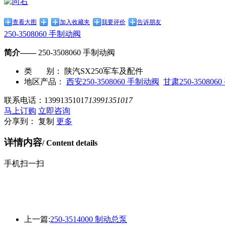
查看大图
加入收藏夹
我要评价
告诉朋友
250-3508060 手制动阀
简介——
250-3508060 手制动阀
类 别：
陕汽SX250军车及配件
地区产品：
西安250-3508060 手制动阀
甘肃250-35080
联系电话：
13991351017
13991351017
马上订购
立即咨询
分享到：
复制
更多
详情内容
/ Content details
手机扫一扫
上一篇:
250-3514000 制动总泵