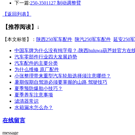
下一篇:
250-3501127 制动调整臂
【返回列表】
【推荐阅读】↓
【本文标签】：
陕西250军车配件
陕汽250军车配件
延安250
中国车牌为什么没有纯字母？-陕西huluwa葫芦娃
汽车零部件行业四大发展趋势
汽车配件的主要分类
为什么维修 原厂配件
小张整理带来重型汽车轮胎选择须注意哪些？
暑期假期自驾游必须要掌握的山路 驾驶技巧
夏季预防爆胎小技巧？
夏季养车注意事项
滤清器常识
水箱漏水怎么办？
在线留言
message